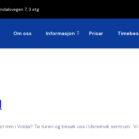
rndalsvegen 7, 3 etg
Om oss
Informasjon
Prisar
Timebest
d
t mm i Volda? Ta turen og besøk oss i Ulsteinvik sentrum. Vi 