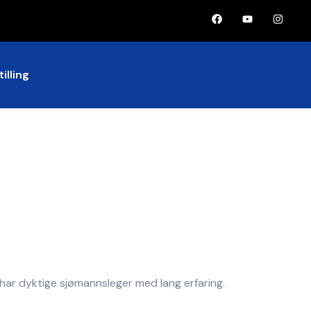
illing
har dyktige sjømannsleger med lang erfaring.