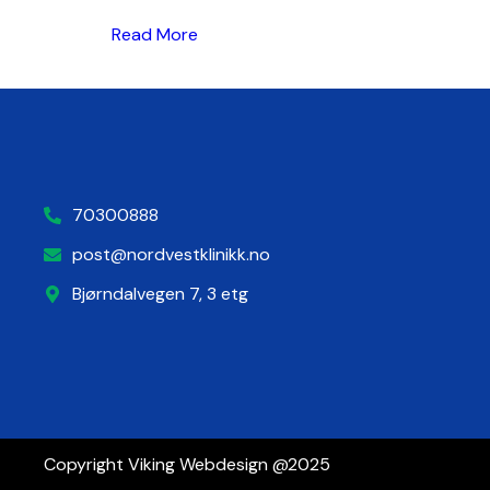
Read More
70300888
post@nordvestklinikk.no
Bjørndalvegen 7, 3 etg
Copyright Viking Webdesign @2025