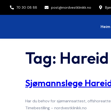
70 30 08 88
post@nordvestklinikk.no
Bjø
Heim
Tag:
Hareid
Sjømannslege Harei
Har du behov for sjømannsattest, offshoreattes
Timebestilling – nordvestklinikk.no