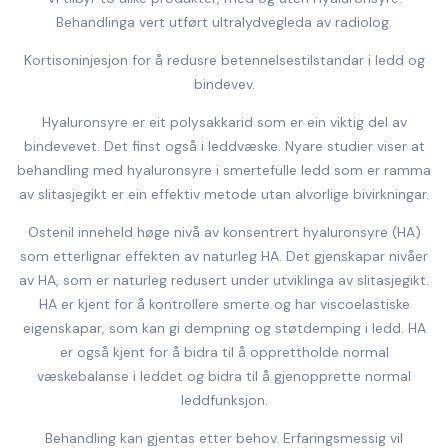
Behandlinga vert utført ultralydvegleda av radiolog.
Kortisoninjesjon for å redusre betennelsestilstandar i ledd og
bindevev.
Hyaluronsyre er eit polysakkarid som er ein viktig del av
bindevevet. Det finst også i leddvæske. Nyare studier viser at
behandling med hyaluronsyre i smertefulle ledd som er ramma
av slitasjegikt er ein effektiv metode utan alvorlige bivirkningar.
Ostenil inneheld høge nivå av konsentrert hyaluronsyre (HA)
som etterlignar effekten av naturleg HA. Det gjenskapar nivåer
av HA, som er naturleg redusert under utviklinga av slitasjegikt.
HA er kjent for å kontrollere smerte og har viscoelastiske
eigenskapar, som kan gi dempning og støtdemping i ledd. HA
er også kjent for å bidra til å opprettholde normal
væskebalanse i leddet og bidra til å gjenopprette normal
leddfunksjon.
Behandling kan gjentas etter behov. Erfaringsmessig vil