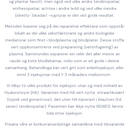
og plantar fascitt, men også ved ulike andre tendinopatiar,
enthesopatiar, artrose i andre ledd og ved ulike mindre
(idretts-)skadar/ -rupturar er det vist gode resultat.
Metoden baserer seg på dei reparative effektane som oppstår
lokalt av dei ulike vekstfaktorane og andre biologiske
mediatorar som finst i blodplasma og blodplater. Desse stoffa
vert oppkonsentrerte ved preparering (sentrifugering) av
plasma. Samstundes separerer ein vekk det aller meste av
raude og kvite blodlekamar, noko som er eit gode i denne
samanheng. Behandlinga kan vert gitt som enkeltinjeksjon, eller
inntil 3 injeksjonar med 1-3 månaders mellomrom.
Vi tilbyr to ulike produkt for injeksjon; utan og med innhald av
Hyaluronsyre (HA). Varianten med HA vert nytta intraartikulært
(typisk ved gonartrose), den uten HA injiserast i blautvev (td.
sener/ tendinopatiar). Pasienten bør ikkje nytte NSAIDS første
tida etter injeksjon.
Prisane våre er konkurransedyktige samanlikna med tilsvarande