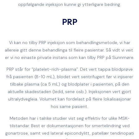
oppfølgande injeksjon kunne gi ytterligare bedring.
PRP
Vi kan no tilby PRP injeksjon som behandlingsmetode, vi har
allereie gitt denne behandlinga til fleire pasientar. Så vidt vi veit
er vi no einaste private instans som kan tilby PRP på Sunnmøre.
PRP står for “platelet-rich-plasma”. Det vert tappa blodprøve
frå pasienten (8-10 mL), blodet vert sentrifugert før vi injiserer
tilbake plasma (ca 5 mL) og blodplater i pasienten, på den
aktuelle skadestaden (ledd, sene osb.). Injeksjonen vert gjort
ultralydvegleia. Volumet kan fordelast på fleire lokalisasjonar
hos same pasient.
Metoden har i talrike studier vist seg effektiv for ulike MSK-
tilstandar. Best er dokumentasjonen for smertelindring ved
gonartrose, samt ved lateral epicondylitt, patellær tendinopati