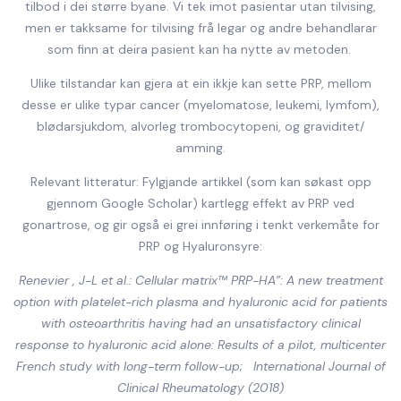
tilbod i dei større byane. Vi tek imot pasientar utan tilvising,
men er takksame for tilvising frå legar og andre behandlarar
som finn at deira pasient kan ha nytte av metoden.
Ulike tilstandar kan gjera at ein ikkje kan sette PRP, mellom
desse er ulike typar cancer (myelomatose, leukemi, lymfom),
blødarsjukdom, alvorleg trombocytopeni, og graviditet/
amming.
Relevant litteratur: Fylgjande artikkel (som kan søkast opp
gjennom Google Scholar) kartlegg effekt av PRP ved
gonartrose, og gir også ei grei innføring i tenkt verkemåte for
PRP og Hyaluronsyre:
Renevier , J-L et al.: Cellular matrix™ PRP-HA”: A new treatment
option with platelet-rich plasma and hyaluronic acid for patients
with osteoarthritis having had an unsatisfactory clinical
response to hyaluronic acid alone: Results of a pilot, multicenter
French study with long-term follow-up;
International Journal of
Clinical Rheumatology (2018)